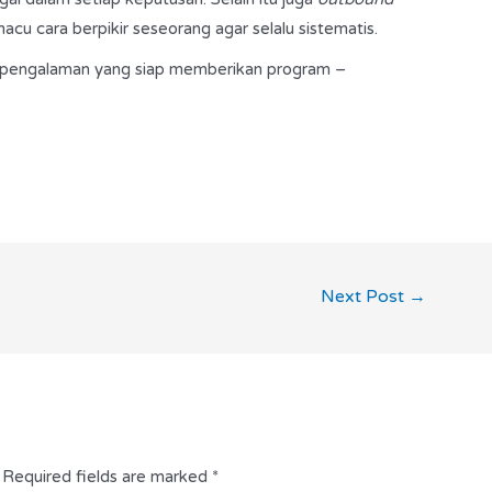
cu cara berpikir seseorang agar selalu sistematis.
pengalaman yang siap memberikan program –
Next Post
→
Required fields are marked
*