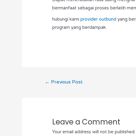
bermanfaat sebagai proses berlatih mema
hubungi kami
provider outbund
yang ber
program yang berdampak.
←
Previous Post
Leave a Comment
Your email address will not be published.