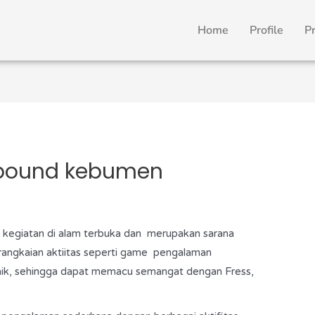
Home
Profile
P
tbound kebumen
kegiatan di alam terbuka dan merupakan sarana
serangkaian aktiitas seperti game pengalaman
aik, sehingga dapat memacu semangat dengan Fress,