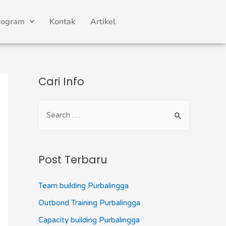
rogram
Kontak
Artikel
Cari Info
Post Terbaru
Team building Purbalingga
Outbond Training Purbalingga
Capacity building Purbalingga