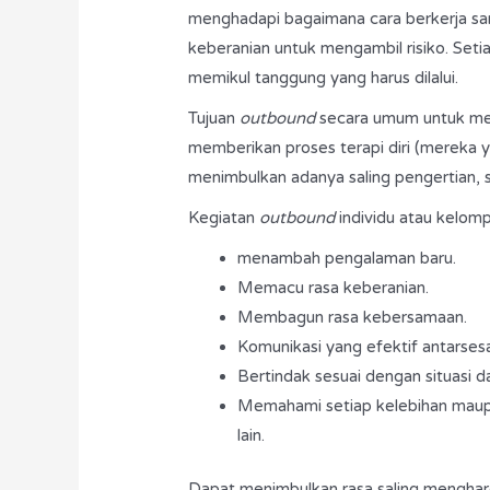
menghadapi bagaimana cara berkerja s
keberanian untuk mengambil risiko. Se
memikul tanggung yang harus dilalui.
Tujuan
outbound
secara umum untuk me
memberikan proses terapi diri (mereka 
menimbulkan adanya saling pengertian, s
Kegiatan
outbound
individu atau kelo
menambah pengalaman baru.
Memacu rasa keberanian.
Membagun rasa kebersamaan.
Komunikasi yang efektif antarses
Bertindak sesuai dengan situasi da
Memahami setiap kelebihan maup
lain.
Dapat menimbulkan rasa saling mengharga