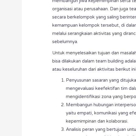
membangun jiwa kepemimpinan serta team
organisasi atau perusahaan. Dan juga te
secara berkelompok yang saling berinte
kemampuan kelompok tersebut, di dala
melalui serangkaian aktivitas yang dira
sebelumnya.
Untuk menyelesaikan tujuan dan masalah s
bisa dilakukan dalam team building adala
atau keseluruhan dari aktivitas berikut ini 
Penyusunan sasaran yang ditujuka
mengevaluasi keefektifan tim dal
mengidentifikasi zona yang berpo
Membangun hubungan interpersona
yaitu empati, komunikasi yang ef
kepemimpinan dan kolaborasi.
Analisis peran yang bertujuan unt