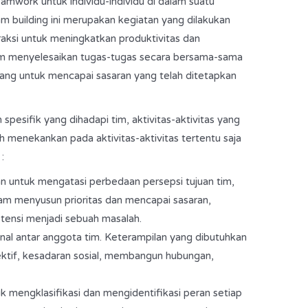
work untuk individu-individu di dalam suatu
am building ini merupakan kegiatan yang dilakukan
raksi untuk meningkatkan produktivitas dan
m menyelesaikan tugas-tugas secara bersama-sama
ncang untuk mencapai sasaran yang telah ditetapkan
pesifik yang dihadapi tim, aktivitas-aktivitas yang
h menekankan pada aktivitas-aktivitas tertentu saja
:
n untuk mengatasi perbedaan persepsi tujuan tim,
am menyusun prioritas dan mencapai sasaran,
tensi menjadi sebuah masalah.
l antar anggota tim. Keterampilan yang dibutuhkan
ektif, kesadaran sosial, membangun hubungan,
uk mengklasifikasi dan mengidentifikasi peran setiap