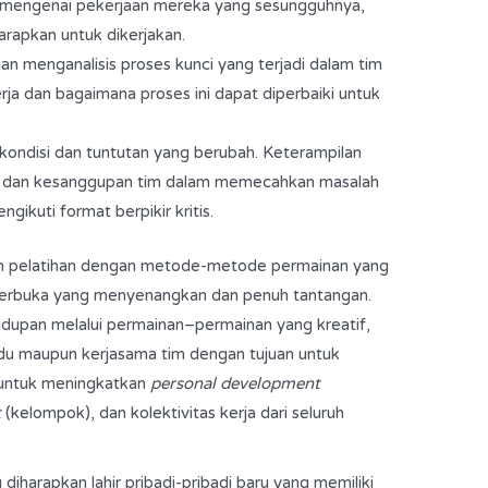
 mengenai pekerjaan mereka yang sesungguhnya,
arapkan untuk dikerjakan.
gan menganalisis proses kunci yang terjadi dalam tim
rja dan bagaimana proses ini dapat diperbaiki untuk
ndisi dan tuntutan yang berubah. Keterampilan
itas dan kesanggupan tim dalam memecahkan masalah
gikuti format berpikir kritis.
n pelatihan dengan metode-metode permainan yang
m terbuka yang menyenangkan dan penuh tantangan.
idupan melalui permainan–permainan yang kreatif,
ividu maupun kerjasama tim dengan tujuan untuk
untuk meningkatkan
personal development
t
(kelompok), dan kolektivitas kerja dari seluruh
diharapkan lahir pribadi-pribadi baru yang memiliki