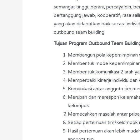
semangat tinggi, berani, percaya diri, be
bertanggung jawab, kooperatif, rasa saling
yang akan didapatkan baik secara indiv
outbound team building.
Tujuan Program Outbound Team Buildin
Membangun pola kepemimpinan yang
Membentuk mode kepemimpinan y
Membentuk komunikasi 2 arah yan
Memperbaiki kinerja individu dan
Komunikasi antar anggota tim menja
Merubah dan merespon kelemahan
kelompok.
Memecahkan masalah antar priba
Setiap pertemuan tim/kelompok men
Hasil pertemuan akan lebih mudah 
anggota tim.